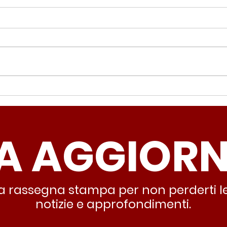
Periferie, Colucci
Ter
(Radicali Roma): “La
Colu
sicurezza si costruisce
“Ro
A AGGIOR
partendo dallo Stato che
inqu
deve garantire servizi e
lasc
dignità”
all’
stra rassegna stampa per non perderti le
notizie e approfondimenti.