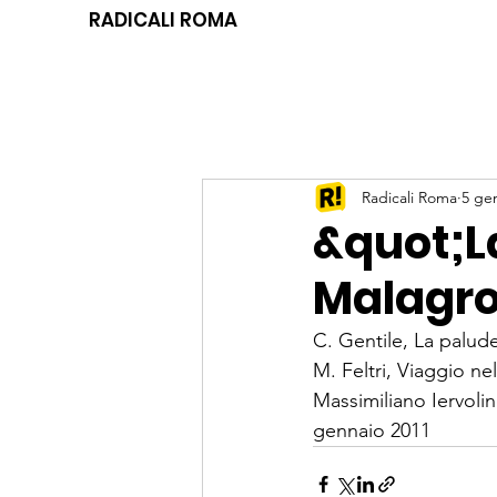
RADICALI ROMA
Radicali Roma
5 ge
&quot;L
Malagro
C. Gentile, La palud
M. Feltri, Viaggio ne
Massimiliano Iervolino
gennaio 2011