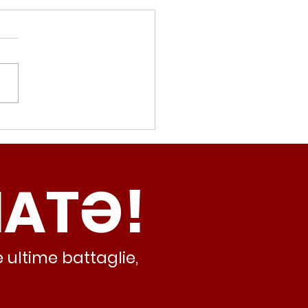
movalorizzatore,
cci (Radicali Roma):
ma oggi non ha meno
NATƏ!
inamento, lo sta
iando al caos e
abusivismo”
 ultime battaglie,