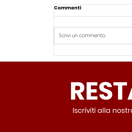
Commenti
Scrivi un commento...
Spin Time, Colucci: “Non
solo occupazione: 400
famiglie e servizi. A 15
REST
minuti c’è CasaPound e
nessuno interviene”
Iscriviti alla no