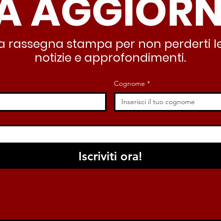
A AGGIOR
deve garantire servizi e
lasc
dignità”
all’
stra rassegna stampa per non perderti le
notizie e approfondimenti.
Cognome
*
Iscriviti ora!