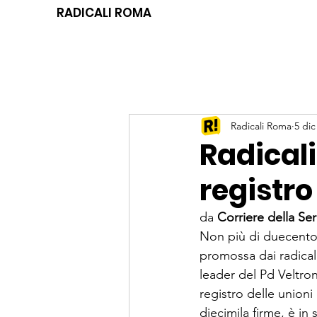
RADICALI ROMA
Radicali Roma
5 dic
Radicali
registro
da 
Corriere della Se
Non più di duecento 
promossa dai radicali
leader del Pd Veltroni
registro delle unioni 
diecimila firme, è in