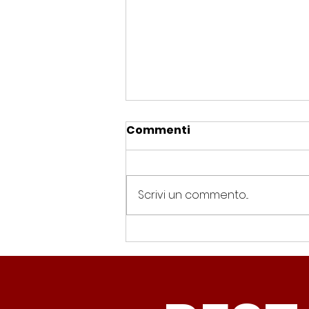
Commenti
Scrivi un commento...
Spin Time, Colucci: “Non
solo occupazione: 400
famiglie e servizi. A 15
minuti c’è CasaPound e