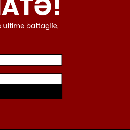
NATƏ!
iando al caos e
abusivismo”
 ultime battaglie,