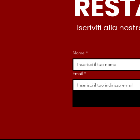
REST
nessuno interviene”
Iscriviti alla no
Nome
*
Email
*