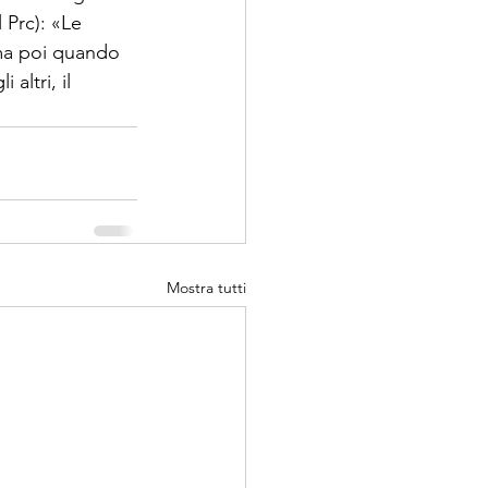
 Prc): «Le 
ma poi quando 
altri, il 
Mostra tutti