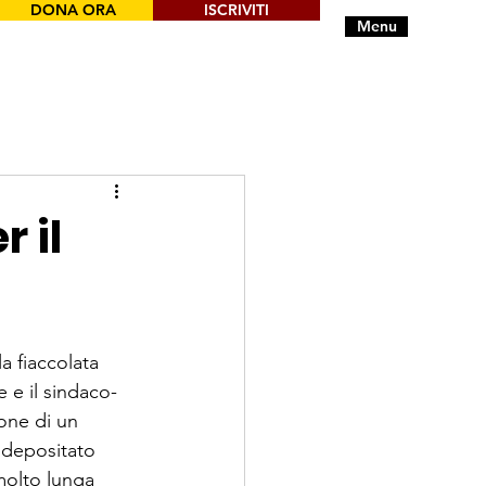
DONA ORA
ISCRIVITI
Menu
 il
a fiaccolata 
 e il sindaco-
ione di un 
e depositato 
molto lunga 