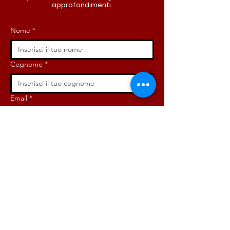
approfondimenti.
Nome
*
Cognome
*
Email
*
Iscriviti ora!
ISCRIVITI ORA!
DONA ORA!