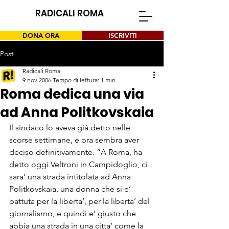
RADICALI ROMA
DONA ORA
ISCRIVITI
Post
Radicali Roma
9 nov 2006
Tempo di lettura: 1 min
Roma dedica una via
ad Anna Politkovskaia
Il sindaco lo aveva già detto nelle 
scorse settimane, e ora sembra aver 
deciso definitivamente. “A Roma, ha 
detto oggi Veltroni in Campidoglio, ci 
sara’ una strada intitolata ad Anna 
Politkovskaia, una donna che si e’ 
battuta per la liberta’, per la liberta’ del 
giornalismo, e quindi e’ giusto che 
abbia una strada in una citta’ come la 