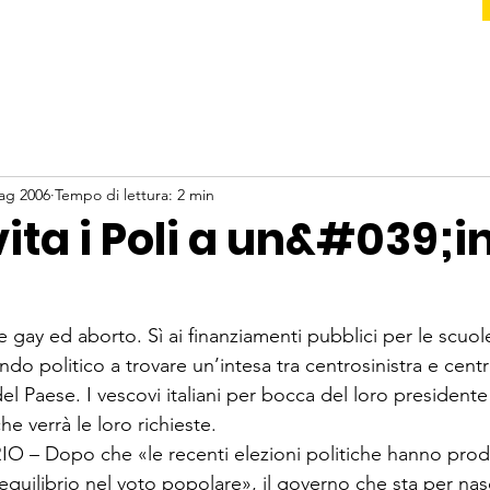
ag 2006
Tempo di lettura: 2 min
vita i Poli a un&#039;i
ay ed aborto. Sì ai finanziamenti pubblici per le scuole
ondo politico a trovare un’intesa tra centrosinistra e cent
el Paese. I vescovi italiani per bocca del loro presidente
e verrà le loro richieste. 
– Dopo che «le recenti elezioni politiche hanno prod
equilibrio nel voto popolare», il governo che sta per nas