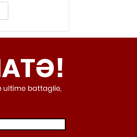
movalorizzatore,
cci (Radicali Roma):
ma oggi non ha meno
NATƏ!
inamento, lo sta
iando al caos e
abusivismo”
 ultime battaglie,