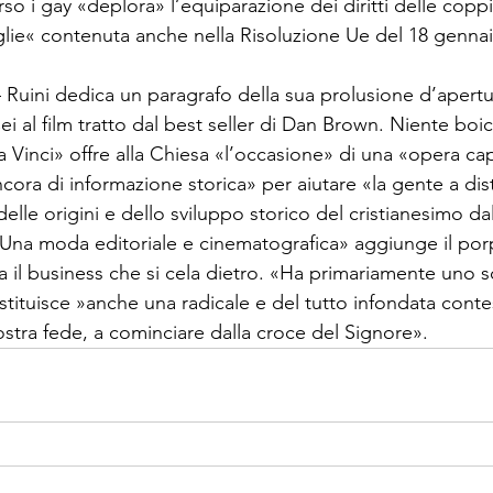
so i gay «deplora» l’equiparazione dei diritti delle copp
iglie« contenuta anche nella Risoluzione Ue del 18 genna
uini dedica un paragrafo della sua prolusione d’apertu
ei al film tratto dal best seller di Dan Brown. Niente boi
Vinci» offre alla Chiesa «l’occasione» di una «opera capi
cora di informazione storica» per aiutare «la gente a di
 delle origini e dello sviluppo storico del cristianesimo dal
. «Una moda editoriale e cinematografica» aggiunge il por
 il business che si cela dietro. «Ha primariamente uno 
ituisce »anche una radicale e del tutto infondata conte
stra fede, a cominciare dalla croce del Signore». 