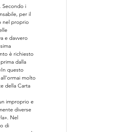
. Secondo i 
sabile, per il 
o nel proprio 
lle 
va e davvero 
esima 
to è richiesto 
 prima dalla 
 «In questo 
 all’ormai molto 
e della Carta 
 un improprio e 
mente diverse 
la». Nel 
o di 