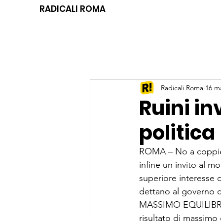
RADICALI ROMA
Radicali Roma
16 m
Ruini in
politica
ROMA – No a coppie g
infine un invito al m
superiore interesse d
dettano al governo ch
MASSIMO EQUILIBRIO 
risultato di massimo 