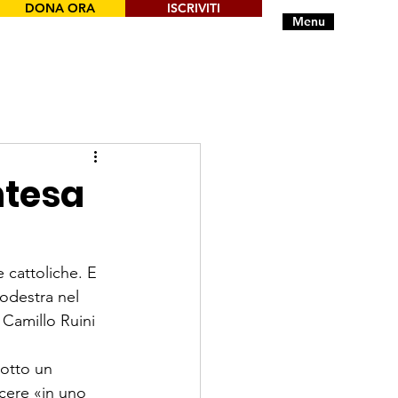
DONA ORA
ISCRIVITI
Menu
ntesa
 cattoliche. E 
rodestra nel 
 Camillo Ruini 
otto un 
cere «in uno 