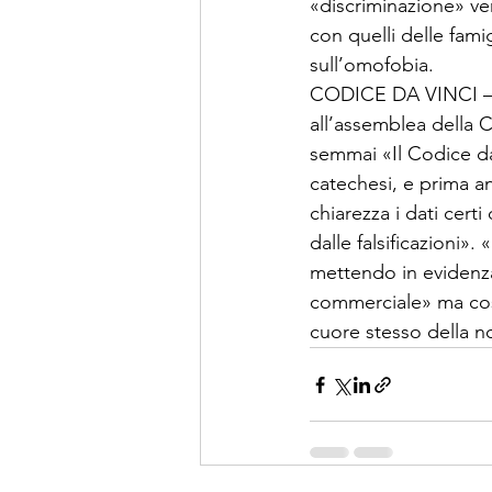
«discriminazione» ver
con quelli delle fam
sull’omofobia.
CODICE DA VINCI – R
all’assemblea della C
semmai «Il Codice da 
catechesi, e prima an
chiarezza i dati certi
dalle falsificazioni»
mettendo in evidenza
commerciale» ma cost
cuore stesso della no