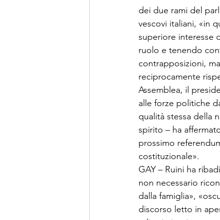
dei due rami del par
vescovi italiani, «in
superiore interesse d
ruolo e tenendo cont
contrapposizioni, ma 
reciprocamente rispet
Assemblea, il presid
alle forze politiche 
qualità stessa della 
spirito – ha affermat
prossimo referendum 
costituzionale». 
GAY – Ruini ha ribadi
non necessario ricon
dalla famiglia», «osc
discorso letto in ap