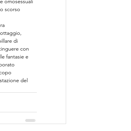
ie omosessuali 
io scorso 
ra 
cottaggio, 
llare di 
stinguere con 
le fantasie e 
porato 
scopo 
stazione del 