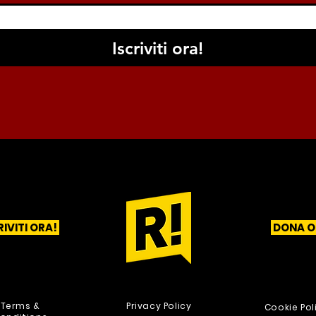
Iscriviti ora!
RIVITI ORA!
DONA O
1
2
3
Terms &
Privacy Policy
Cookie Pol