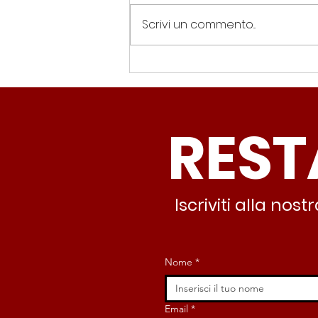
Scrivi un commento...
Spin Time, Colucci: “Non
solo occupazione: 400
famiglie e servizi. A 15
REST
minuti c’è CasaPound e
nessuno interviene”
Iscriviti alla no
Nome
*
Email
*