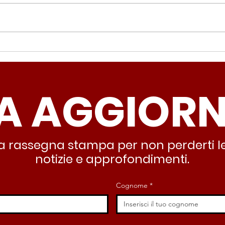
Periferie, Colucci
Ter
(Radicali Roma): “La
Colu
sicurezza si costruisce
“Ro
A AGGIOR
partendo dallo Stato che
inqu
deve garantire servizi e
lasc
dignità”
all’
stra rassegna stampa per non perderti le
notizie e approfondimenti.
Cognome
*