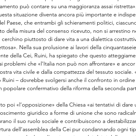
lamento può contare su una maggioranza assai ristretta»
 questa situazione diventa ancora più importante e indispen
el Paese, che entrambi gli schieramenti politici, ciascun
o della misura del consenso ricevuto, non si arrestino ne
cerchino piuttosto di dare vita a una dialettica costrutti
tosa». Nella sua prolusione ai lavori della cinquantasei
ente della Cei, Ruini, ha spiegato che questo atteggiamen
dai problemi che «l’Italia non può non affrontare» e ancor
nostra vita civile e dalla compattezza del tessuto sociale.
o Ruini – dovrebbe svolgersi anche il confronto in ordine
popolare confermativo della riforma della seconda part
to poi «l’opposizione» della Chiesa «ai tentativi di dare
oscimento giuridico a forme di unione che sono radical
urano il suo ruolo sociale e contribuiscono a destabilizzar
ertura dell’assemblea della Cei pur condannando ogni tip