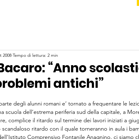
t 2008
Tempo di lettura: 2 min
Bacaro: “Anno scolast
problemi antichi”
rte degli alunni romani e’ tornato a frequentare le lezio
a scuola dell’estrema periferia sud della capitale, a Mor
re, complice il ritardo sul termine dei lavori iniziati a giug
 scandaloso ritardo con il quale torneranno in aula i bam
ell’Istituto Comprensivo Fontanile Anagnino, ci siamo chi