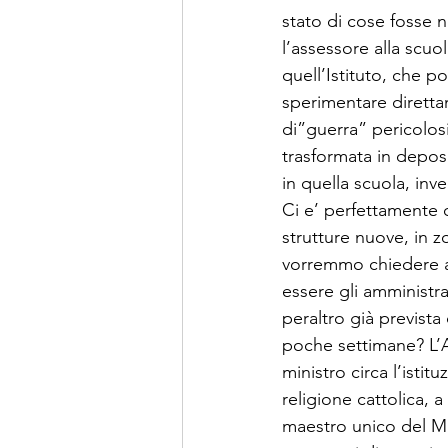
stato di cose fosse n
l’assessore alla scuo
quell’Istituto, che p
sperimentare direttam
di”guerra” pericolosi
trasformata in depos
in quella scuola, inv
Ci e’ perfettamente c
strutture nuove, in 
vorremmo chiedere a
essere gli amministr
peraltro già prevista
poche settimane? L’As
ministro circa l’istit
religione cattolica, a
maestro unico del Mi