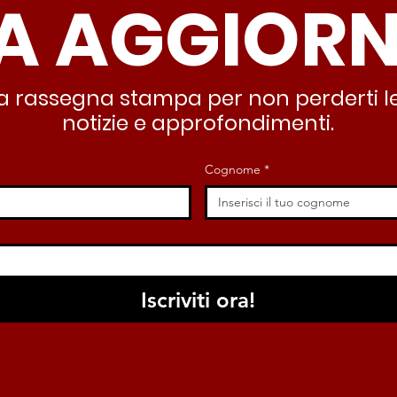
A AGGIOR
partendo dallo Stato che
inqu
deve garantire servizi e
lasc
dignità”
all’
stra rassegna stampa per non perderti le
notizie e approfondimenti.
Cognome
*
Iscriviti ora!