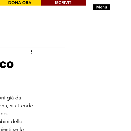
DONA ORA
ISCRIVITI
Menu
ico
ni già da 
ena, si attende 
no.

bini delle 
esti se lo 