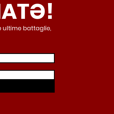
NATƏ!
inamento, lo sta
iando al caos e
abusivismo”
 ultime battaglie,