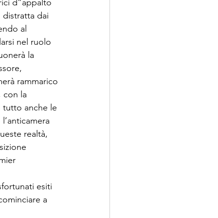
trici d”appalto 
distratta dai 
endo al 
rsi nel ruolo 
uonerà la 
ssore, 
imerà rammarico 
 con la 
 tutto anche le 
 l’anticamera 
ueste realtà, 
sizione 
mier 
ortunati esiti 
 cominciare a 