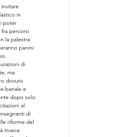
invitare 
astico in 
i poter 
 fra percorsi 
n la palestra 
geranno panini 
o.

urazioni di 
te; ma 
ro dovuto 
te banale e 
mente dopo solo 
tazioni al 
 insegnanti di 
lle riforme del 
à invece 