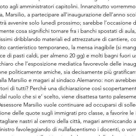
oto agli amministratori capitolini. Innanzitutto vorremmo 
la, Marsilio, a partecipare all’inaugurazione dell’anno scol
otrà avvenire solo lunedì prossimo; sarebbe l’occasione d
ente cosa significhi tornare fra i banchi spostati di aula,
ssimi dribblando materiali ed attrezzature di cantiere, co
ito cantieristico temporaneo, la mensa inagibile (si man
ece di pasti caldi, per almeno 20 gg) e molti bagni fuori us
hiaro che l’esposizione mediatica favorevole delle inaug
zone politicamente amiche, sia decisamente più gratifican
lla Marsilio e magari al sindaco Alemanno: non avrebbe
atori di tutti? Perché una dichiarazione così scopertamen
 dal ruolo che si e’ scelto, viene disattesa tanto palese
sessore Marsilio vuole continuare ad occuparsi di solleci
uzione delle quote sugli immigrati pro classe, a favorire le
 tagliare nastri al centro della città, magari ammiccando a
nistro favoleggiando di nullafacentismo i docenti, o vorr