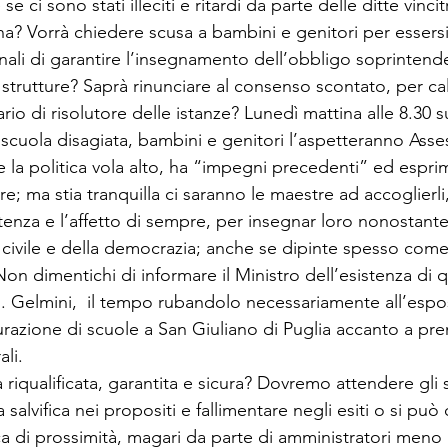
se ci sono stati illeciti e ritardi da parte delle ditte vinci
a? Vorrà chiedere scusa a bambini e genitori per essersi 
onali di garantire l’insegnamento dell’obbligo soprintend
trutture? Saprà rinunciare al consenso scontato, per cala
io di risolutore delle istanze? Lunedì mattina alle 8.30 s
scuola disagiata, bambini e genitori l’aspetteranno Asse
 la politica vola alto, ha “impegni precedenti” ed espr
e; ma stia tranquilla ci saranno le maestre ad accoglierli,
enza e l’affetto di sempre, per insegnar loro nonostante
 civile e della democrazia; anche se dipinte spesso come
 Non dimentichi di informare il Ministro dell’esistenza di q
. Gelmini,  il tempo rubandolo necessariamente all’espo
urazione di scuole a San Giuliano di Puglia accanto a pre
li.

iqualificata, garantita e sicura? Dovremo attendere gli sf
salvifica nei propositi e fallimentare negli esiti o si può
ca di prossimità, magari da parte di amministratori meno 