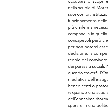
occuparsi di scoprire 
nella scuola di Moren
suoi compiti istituzi
funzionamento delle s
più umile ma necessar
campanella in quella 
consapevoli però che
per non poterci esser
dedizione, la compet
regole del convivere
dei parassiti sociali.
quando troverà, l’On
mediatica dell’inaug
benedicenti o pastora
A quando una scuola r
dell’ennesima riforma 
sperare in una politi