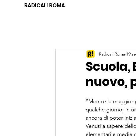
RADICALI ROMA
Radicali Roma
19 se
Scuola, 
nuovo, 
”Mentre la maggior pa
qualche giorno, in un
ancora di poter inizia
Venuti a sapere dello
elementari e medie d