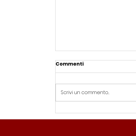
Commenti
Scrivi un commento...
Spin Time, Colucci: “Non
solo occupazione: 400
famiglie e servizi. A 15