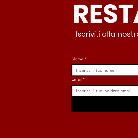
REST
minuti c’è CasaPound e
nessuno interviene”
Iscriviti alla no
Nome
*
Email
*