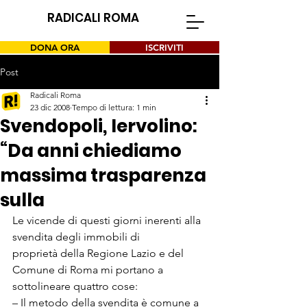
RADICALI ROMA
DONA ORA
ISCRIVITI
Post
Radicali Roma
23 dic 2008
Tempo di lettura: 1 min
Svendopoli, Iervolino:
“Da anni chiediamo
massima trasparenza
sulla
Le vicende di questi giorni inerenti alla 
svendita degli immobili di

proprietà della Regione Lazio e del 
Comune di Roma mi portano a

sottolineare quattro cose:
– Il metodo della svendita è comune a 