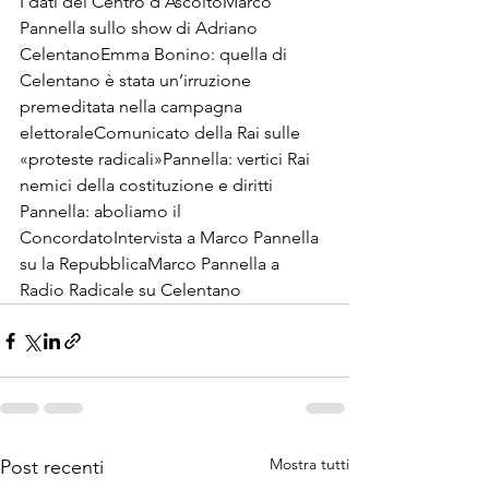
I dati del Centro d’Ascolto
Marco 
Pannella sullo show di Adriano 
Celentano
Emma Bonino: quella di 
Celentano è stata un’irruzione 
premeditata nella campagna 
elettorale
Comunicato della Rai sulle 
«proteste radicali»
Pannella: vertici Rai 
nemici della costituzione e diritti 
Pannella: aboliamo il 
Concordato
Intervista a Marco Pannella 
su la Repubblica
Marco Pannella a 
Radio Radicale su Celentano
Mostra tutti
Post recenti