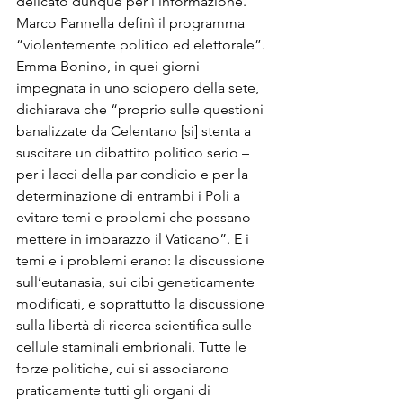
delicato dunque per l’informazione. 
Marco Pannella definì il programma 
“violentemente politico ed elettorale”. 
Emma Bonino, in quei giorni 
impegnata in uno sciopero della sete, 
dichiarava che “proprio sulle questioni 
banalizzate da Celentano [si] stenta a 
suscitare un dibattito politico serio – 
per i lacci della par condicio e per la 
determinazione di entrambi i Poli a 
evitare temi e problemi che possano 
mettere in imbarazzo il Vaticano”. E i 
temi e i problemi erano: la discussione 
sull’eutanasia, sui cibi geneticamente 
modificati, e soprattutto la discussione 
sulla libertà di ricerca scientifica sulle 
cellule staminali embrionali. Tutte le 
forze politiche, cui si associarono 
praticamente tutti gli organi di 